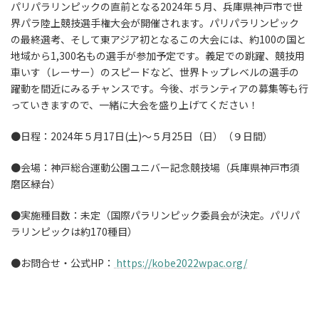
パリパラリンピックの直前となる2024年５月、兵庫県神戸市で世
界パラ陸上競技選手権大会が開催されます。パリパラリンピック
の最終選考、そして東アジア初となるこの大会には、約100の国と
地域から1,300名もの選手が参加予定です。義足での跳躍、競技用
車いす（レーサー）のスピードなど、世界トップレベルの選手の
躍動を間近にみるチャンスです。今後、ボランティアの募集等も行
っていきますので、一緒に大会を盛り上げてください！
●日程：2024年５月17日(土)～５月25日（日）（９日間）
●会場：神戸総合運動公園ユニバー記念競技場（兵庫県神戸市須
磨区緑台）
●実施種目数：未定（国際パラリンピック委員会が決定。パリパ
ラリンピックは約170種目）
●お問合せ・公式HP：
https://kobe2022wpac.org/