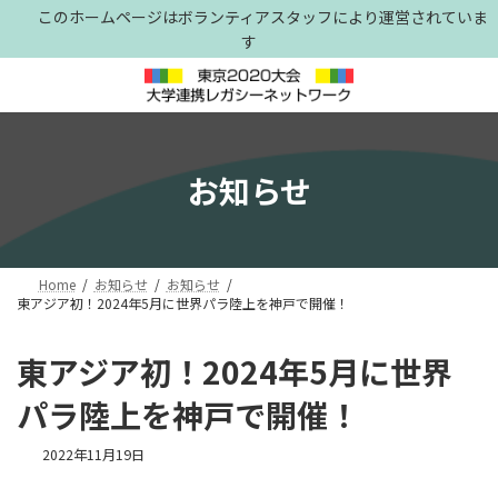
コ
ナ
このホームページはボランティアスタッフにより運営されていま
ン
ビ
す
テ
ゲ
ン
ー
ツ
シ
へ
ョ
ス
ン
キ
に
お知らせ
ッ
移
プ
動
Home
お知らせ
お知らせ
東アジア初！2024年5月に世界パラ陸上を神戸で開催！
東アジア初！2024年5月に世界
パラ陸上を神戸で開催！
2022年11月19日