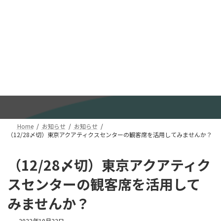
コ
ナ
このホームページはボランティアスタッフにより運営されていま
ン
ビ
す
テ
ゲ
ン
ー
ツ
シ
へ
ョ
ス
ン
キ
に
お知らせ
ッ
移
プ
動
Home
お知らせ
お知らせ
（12/28〆切）東京アクアティクスセンターの観客席を活用してみませんか？
（12/28〆切）東京アクアティク
スセンターの観客席を活用して
みませんか？