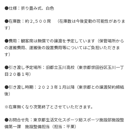
●仕様：折り畳み式、白色
●在庫数：約２,５００席 （在庫数は今後変動の可能性がありま
す）
●費用：観客席は無償での譲渡を予定しています（保管場所から
の運搬費用、運搬後の設置費用等についてはご負担いただきま
す）
●引き渡し予定場所：旧都立玉川高校（東京都世田谷区玉川一丁
目２０番１号）
●引き渡し時期：２０２３年１月以降（東京都との譲渡契約締結
後）
※在庫無くなり次第終了とさせていただきます。
●お問合せ先：東京都生活文化スポーツ局スポーツ施設部施設整
備第一課 施設整備担当（担当：平栗）