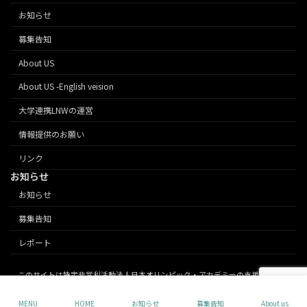
お知らせ
募集告知
About US
About US -English veision
大学連携LNWの運営
情報提供のお願い
リンク
お知らせ
お知らせ
募集告知
レポート
このサイトは特定非営利活動法人日本オリンピック・アカデミーの支援により運
営されています。 Copyright © 東京2020大会 大学連携レガシーネットワーク. All
Rights Reserved.
MENU
HOME
お知らせ
募集告知
About us