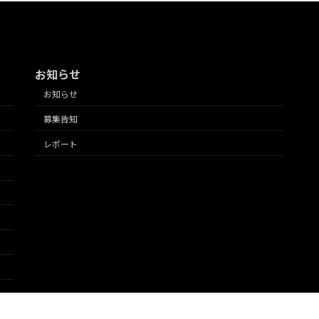
お知らせ
お知らせ
募集告知
レポート
ミーの支援により運営されています。 Copyright © 東京2020大会 大学連携レガシー