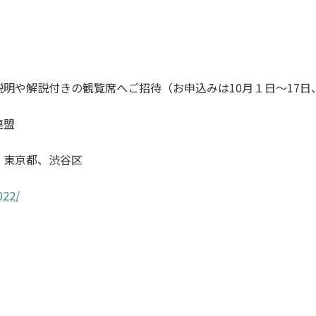
）
明や解説付きの観覧席へご招待（お申込みは10月１日～17
連盟
、東京都、渋谷区
022/