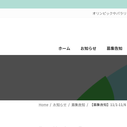
コ
ナ
ン
ビ
オリンピックやパラリ
テ
ゲ
ン
ー
ツ
シ
へ
ョ
ス
ン
ホーム
お知らせ
募集告知
キ
に
ッ
移
プ
動
Home
お知らせ
募集告知
【募集告知】11/1-11