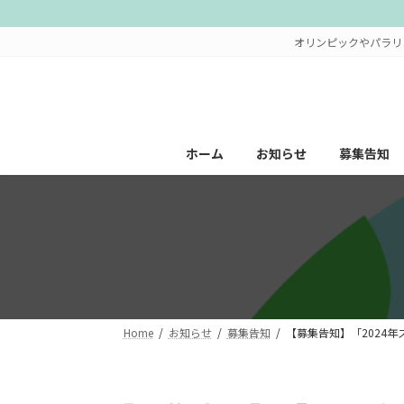
コ
ナ
ン
ビ
オリンピックやパラリ
テ
ゲ
ン
ー
ツ
シ
へ
ョ
ス
ン
ホーム
お知らせ
募集告知
キ
に
ッ
移
プ
動
Home
お知らせ
募集告知
【募集告知】「2024