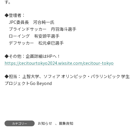
す。
◆登壇者：
JPC委員長 河合純一氏
ブラインドサッカー 丹羽海斗選手
ローイング 有安諒平選手
デフサッカー 松元卓巳選手
◆その他：企画詳細はHPへ！
https://cecitourtokyo2024.wixsite.com/cecitour-tokyo
◆担当： 上智大学、ソフィア オリンピック・パラリンピック 学生
プロジェクトGo Beyond
お知らせ
、
募集告知
カテゴリー