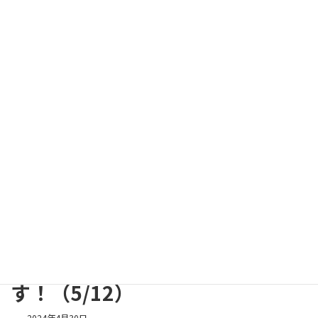
コ
ナ
このホームページはボランティアスタッフにより運営されていま
ン
ビ
す
テ
ゲ
ン
ー
ツ
シ
へ
ョ
ス
ン
キ
に
お知らせ
ッ
移
プ
動
Home
お知らせ
お知らせ
「CÉCITOUR TOKYO（セシツアートウキョウ）」が開催されます！（5/12）
「CÉCITOUR TOKYO（セシツア
ートウキョウ）」が開催されま
す！（5/12）