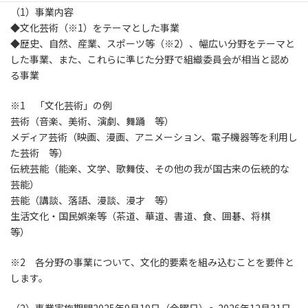
（1）事業内容
◆文化芸術（※1）をテーマとした事業
◆歴史、自然、産業、スポーツ等（※2）、幅広い分野をテーマと
した事業、また、これらに準じた分野で組織委員会が相当と認め
る事業
※1 「文化芸術」の例
芸術（音楽、美術、演劇、舞踊 等）
メディア芸術（映画、漫画、アニメーション、電子機器等を利用し
た芸術 等）
伝統芸能（能楽、文学、歌舞伎、その他の我が国古来の伝統的な
芸能）
芸能（講談、落語、漫談、漫才 等）
生活文化・国民娯楽等（茶道、華道、書道、食、囲碁、将棋
等）
※2 各分野の事業について、文化的要素を組み込むことを要件と
します。