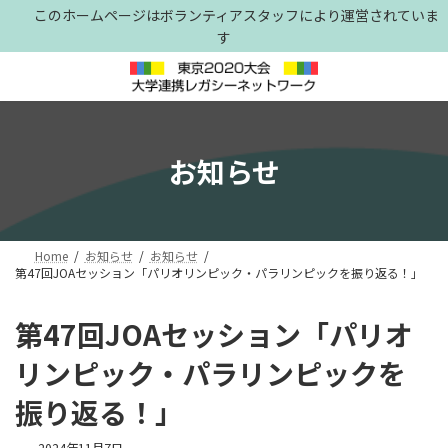
コ
ナ
このホームページはボランティアスタッフにより運営されていま
ン
ビ
す
テ
ゲ
ン
ー
ツ
シ
へ
ョ
ス
ン
キ
に
お知らせ
ッ
移
プ
動
Home
お知らせ
お知らせ
第47回JOAセッション「パリオリンピック・パラリンピックを振り返る！」
第47回JOAセッション「パリオ
リンピック・パラリンピックを
振り返る！」