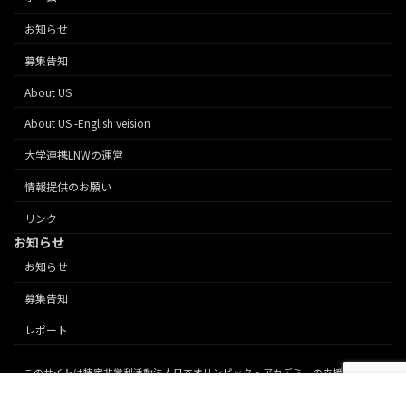
お知らせ
募集告知
About US
About US -English veision
大学連携LNWの運営
情報提供のお願い
リンク
お知らせ
お知らせ
募集告知
レポート
このサイトは特定非営利活動法人日本オリンピック・アカデミーの支援により運
営されています。 Copyright © 東京2020大会 大学連携レガシーネットワーク. All
Rights Reserved.