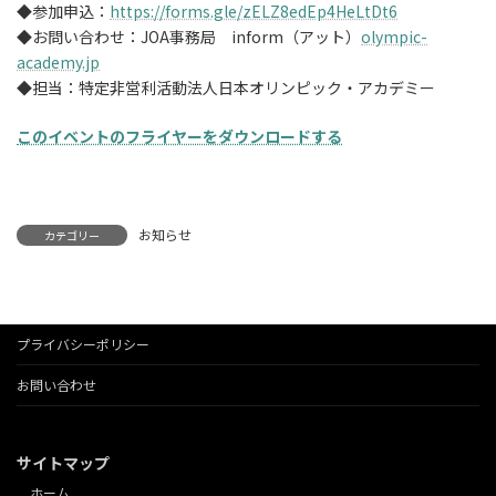
◆参加申込：
https://forms.gle/zELZ8edEp4HeLtDt6
◆お問い合わせ：JOA事務局 inform（アット）
olympic-
academy.jp
◆担当：特定非営利活動法人日本オリンピック・アカデミー
このイベントのフライヤーをダウンロードする
お知らせ
カテゴリー
プライバシーポリシー
お問い合わせ
サイトマップ
ホーム