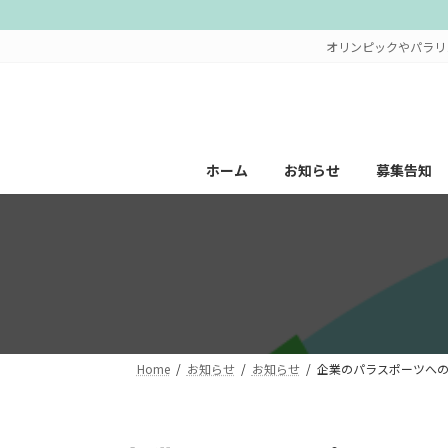
コ
ナ
ン
ビ
オリンピックやパラリ
テ
ゲ
ン
ー
ツ
シ
へ
ョ
ス
ン
ホーム
お知らせ
募集告知
キ
に
ッ
移
プ
動
Home
お知らせ
お知らせ
企業のパラスポーツへ