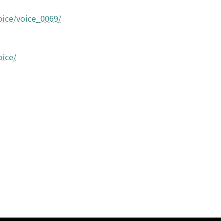
oice/voice_0069/
oice/