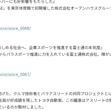
ンバーにも好影響をもたらした』
OPEN HOUSE」を東京体育館で初開催した株式会社オープンハウ
oice/voice_0068/
楽しめる社会へ、企業スポーツを推進する富士通の本気度』
グからパラスポーツ推進に力を入れている富士通株式会社。障
oice/voice_0067/
遂げた、クルマ技術者とパラアスリートの共同プロジェクトと
手全員が好成績を残したトヨタ自動車。この躍進はアスリート
ているのか取材しました。