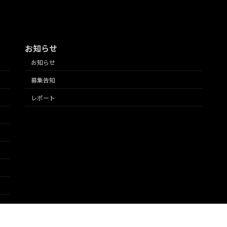
お知らせ
お知らせ
募集告知
レポート
ミーの支援により運営されています。 Copyright © 東京2020大会 大学連携レガシー